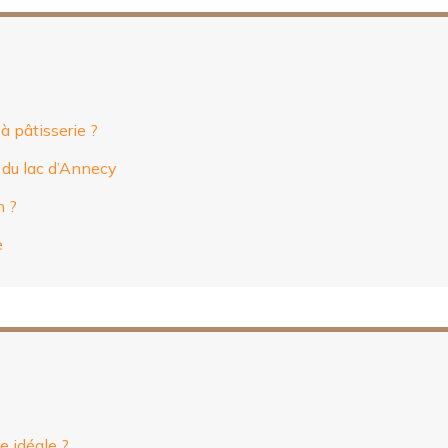
à pâtisserie ?
d du lac d’Annecy
n ?
e
e idéale ?