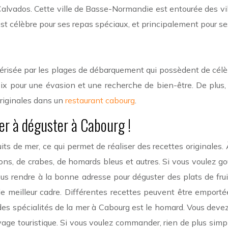
ados. Cette ville de Basse-Normandie est entourée des villag
st célèbre pour ses repas spéciaux, et principalement pour ses
térisée par les plages de débarquement qui possèdent de célèb
hoix pour une évasion et une recherche de bien-être. De plus,
 originales dans un
restaurant cabourg
.
mer à déguster à Cabourg !
uits de mer, ce qui permet de réaliser des recettes originales
ns, de crabes, de homards bleus et autres. Si vous voulez goûte
 vous rendre à la bonne adresse pour déguster des plats de 
 le meilleur cadre. Différentes recettes peuvent être emport
té des spécialités de la mer à Cabourg est le homard. Vous dev
yage touristique. Si vous voulez commander, rien de plus simple,