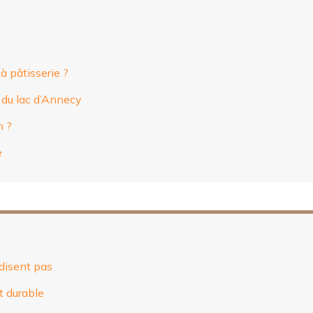
à pâtisserie ?
d du lac d’Annecy
n ?
e
 disent pas
t durable