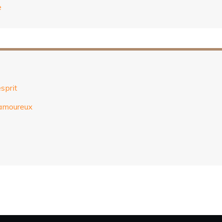
e
sprit
 amoureux