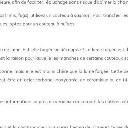
eure, afin de faciliter l’épluchage sans risque d’abîmer la chai
ashimis, fugu), utilisez un couteau à saumon. Pour trancher les
ques, optez pour un couteau à huîtres.
e de lame. Est-elle forgée ou découpée ? La lame forgée est de
’est la raison pour laquelle les manches de certains couteaux so
e, mais elle est moins chère que la lame forgée. Cette dern
t-être en acier carbone inoxydable, en céramique ou en titane
s informations auprès du vendeur concernant les critères cit
?
on et la gastronomie, vous aurez besoin de plusieurs types de 