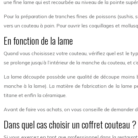
une fine lame qui est recourbée au niveau de la pointe supéri
Pour la préparation de tranches fines de poissons (sushis, s
vers un couteau à pain. Pour ouvrir les coquillages et mollus
En fonction de la lame
Quand vous choisissez votre couteau, vérifiez quel est le typ
se prolonge jusqu’à l’intérieur de la manche du couteau, et c
La lame découpée possède une qualité de découpe moins bonn
manche à la lame). La matière de fabrication de la lame peu
titane et enfin la céramique.
Avant de faire vos achats, on vous conseille de demander de
Dans quel cas choisir un coffret couteau 
Si vous exercez en tant que professionnel dans la restaurati