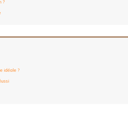
n ?
e
e idéale ?
éussi