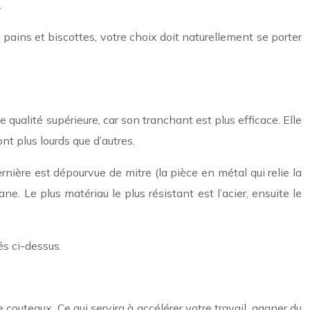
r.
 pains et biscottes, votre choix doit naturellement se porter
 qualité supérieure, car son tranchant est plus efficace. Elle
nt plus lourds que d’autres.
ière est dépourvue de mitre (la pièce en métal qui relie la
. Le plus matériau le plus résistant est l’acier, ensuite le
és ci-dessus.
couteaux. Ce qui servira à accélérer votre travail, gagner du